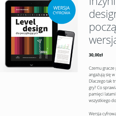
Inżyni
desig
począ
wersj
30,00zł
Czemu gracze 
angażują się w 
Dlaczego tak 
gry? Co sprawia
pamięci latami
wszystkiego dow
Wersja cyfrowa