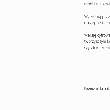
mobi i nie zaw
Wypróbuj przed
dostępne bez 
Wersję cyfrową
tworzysz tyle ko
czytelnie pros
Kategoria:
książk