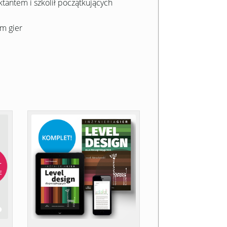
ktantem i szkolił początkujących
em gier