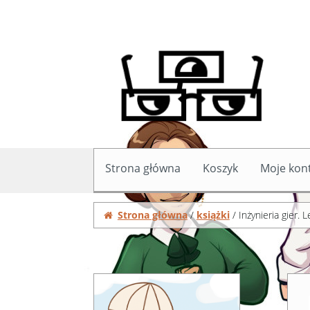
Przejdź do przeglądania
Przeskocz do treści
Strona główna
Koszyk
Moje kon
Strona główna
Koszyk
Moje konto
Zamówie
Strona główna
/
książki
/ Inżynieria gier. 