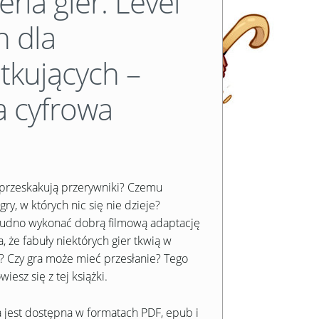
eria gier. Level
n dla
tkujących –
a cyfrowa
przeskakują przerywniki? Czemu
gry, w których nic się nie dzieje?
trudno wykonać dobrą filmową adaptację
, że fabuły niektórych gier tkwią w
? Czy gra może mieć przesłanie? Tego
iesz się z tej książki.
 jest dostępna w formatach PDF, epub i