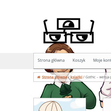
Przejdź do przeglądania
Przeskocz do treści
Strona główna
Koszyk
Moje kon
Strona główna
Koszyk
Moje konto
Zamówie
Strona główna
/
książki
/ Gothic – wersja