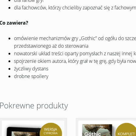
dla fachowców, którzy chcieliby zapoznać się z facho
Co zawiera?
omówienie mechanizmów gry „Gothic” od ogółu do szczegó
przedstawionego aż do sterowania
nowatorski układ treści oparty pomysłach z naszej innej k
spojrzenie okiem autora, który grał w tę grę, gdy była no
życzliwy dystans
drobne spoilery
Pokrewne produkty