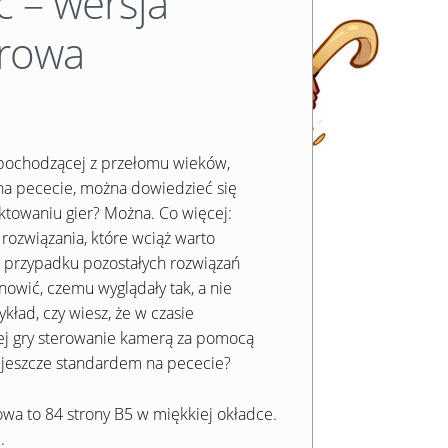
c – wersja
rowa
i pochodzącej z przełomu wieków,
na pececie, można dowiedzieć się
ktowaniu gier? Można. Co więcej:
rozwiązania, które wciąż warto
 przypadku pozostałych rozwiązań
nowić, czemu wyglądały tak, a nie
ykład, czy wiesz, że w czasie
ej gry sterowanie kamerą za pomocą
 jeszcze standardem na pececie?
wa to 84 strony B5 w miękkiej okładce.
.