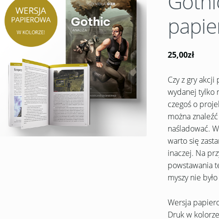
Gothi
papie
25,00zł
Czy z gry akcj
wydanej tylko 
czegoś o proje
można znaleźć 
naśladować. W
warto się zasta
inaczej. Na prz
powstawania t
myszy nie było
Wersja papiero
Druk w kolorze